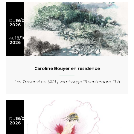
Du
18/04
2026
Au
18/10
2026
Caroline Bouyer en résidence
Les Traversé.e.s (#2) | vernissage 19 septembre, 11 h
Du
18/04
2026