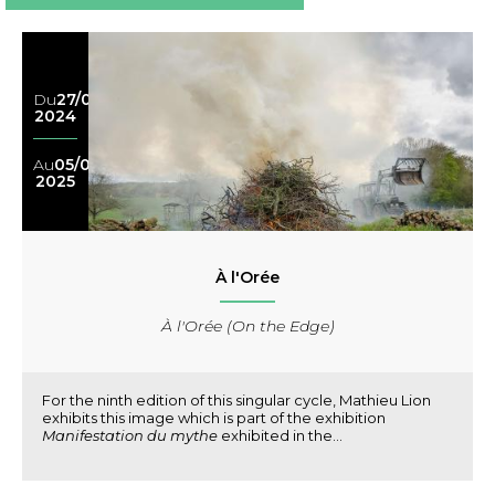
Du
27/08
2024
Au
05/09
2025
À l'Orée
À l'Orée (On the Edge)
For the ninth edition of this singular cycle, Mathieu Lion
exhibits this image which is part of the exhibition
Manifestation du mythe
exhibited in the...