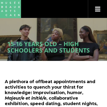
Skip
Cookies management panel
M
U
S
É
E
to
B
E
A
U
X
main
A
R
T
S
content
C
A
E
N
15-16 YEARS OLD – HIGH
SCHOOLERS AND STUDENTS
A plethora of offbeat appointments and
activities to quench your thirst for
knowledge: Improvisation, humor,
Majeur/e et initié/e
, collaborative
exhibition, speed dating, student nights,