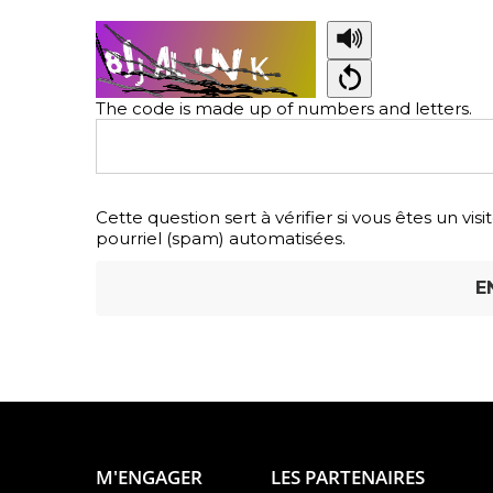
Copy
The code is made up of numbers and letters.
the
security
code
Cette question sert à vérifier si vous êtes un vi
pourriel (spam) automatisées.
M'ENGAGER
LES PARTENAIRES