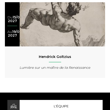
Du
15/05
2027
Au
19/09
2027
Hendrick Goltzius
Lumière sur un maître de la Renaissance
L'ÉQUIPE