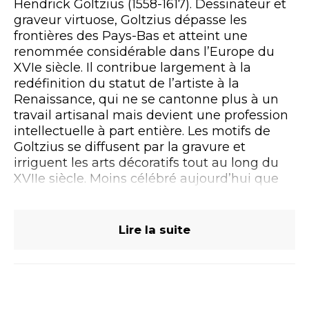
Hendrick Goltzius (1558-1617). Dessinateur et
graveur virtuose, Goltzius dépasse les
frontières des Pays-Bas et atteint une
renommée considérable dans l’Europe du
XVIe siècle. Il contribue largement à la
redéfinition du statut de l’artiste à la
Renaissance, qui ne se cantonne plus à un
travail artisanal mais devient une profession
intellectuelle à part entière. Les motifs de
Goltzius se diffusent par la gravure et
irriguent les arts décoratifs tout au long du
XVIIe siècle. Moins célébré aujourd’hui que
son plus jeune compatriote Rembrandt, la
place de Goltzius dans les collections
française mérite d’être mise en lumière. Le
Lire la suite
musée des Beaux-Arts valorise les œuvres
de sa collection d’estampes, qui seront mises
en regard de prêts exceptionnels de
collections nationales et internationales.