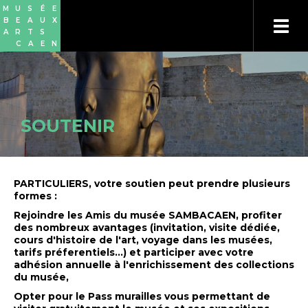
Aller
Panneau de gestion des cookies
M
U
S
É
E
au
B
E
A
U
X
contenu
A
R
T
S
principal
C
A
E
N
SOUTENIR
PARTICULIERS
, votre soutien peut prendre plusieurs
formes :
Rejoindre les Amis du musée SAMBACAEN, profiter
des nombreux avantages (invitation, visite dédiée,
cours d'histoire de l'art, voyage dans les musées,
tarifs préferentiels...) et participer avec votre
adhésion annuelle à l'enrichissement des collections
du musée,
Opter pour le Pass murailles vous permettant de