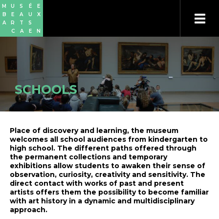
Skip
Cookies management panel
M
U
S
É
E
to
B
E
A
U
X
main
A
R
T
S
content
C
A
E
N
SCHOOLS
Place of discovery and learning, the museum
welcomes all school audiences from kindergarten to
high school. The different paths offered through
the permanent collections and temporary
exhibitions allow students to awaken their sense of
observation, curiosity, creativity and sensitivity. The
direct contact with works of past and present
artists offers them the possibility to become familiar
with art history in a dynamic and multidisciplinary
approach.