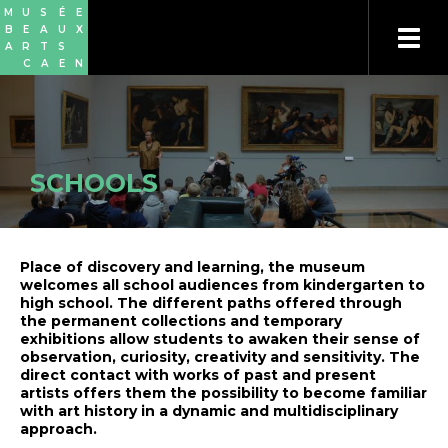
Skip
Cookies management panel
M
U
S
É
E
to
B
E
A
U
X
main
A
R
T
S
content
C
A
E
N
SCHOOLS
Place of discovery and learning, the museum
welcomes all school audiences from kindergarten to
high school. The different paths offered through
the permanent collections and temporary
exhibitions allow students to awaken their sense of
observation, curiosity, creativity and sensitivity. The
direct contact with works of past and present
artists offers them the possibility to become familiar
with art history in a dynamic and multidisciplinary
approach.