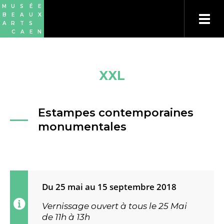
Aller
Panneau de gestion des cookies
M
U
S
É
E
au
B
E
A
U
X
contenu
A
R
T
S
principal
C
A
E
N
XXL
Estampes contemporaines
monumentales
Du 25 mai au 15 septembre 2018
Vernissage ouvert à tous le 25 Mai
de 11h à 13h