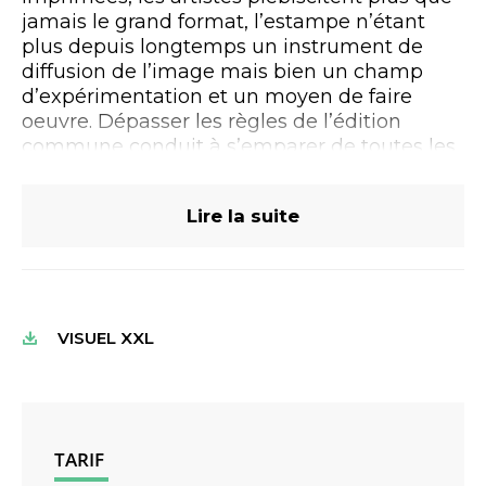
jamais le grand format, l’estampe n’étant
plus depuis longtemps un instrument de
diffusion de l’image mais bien un champ
d’expérimentation et un moyen de faire
oeuvre. Dépasser les règles de l’édition
commune conduit à s’emparer de toutes les
techniques sans a priori, des plus
traditionnelles (gravure sur métal et sur bois,
Lire la suite
lithographie, sérigraphie…) aux plus
novatrices (photogravure, tirage numérique,
papier mural…), à jouer avec les limites de
l’estampe (gigantisme, support autre que le
papier, sérialité, collage…), à interroger enfin
VISUEL XXL
les modes de représentation comme les
systèmes de fabrication des images.
Beaucoup d’acteurs majeurs de l’art de ces
cinquante dernières années ont relevé ce
défi tout autant intellectuel, visuel,
TARIF
technique et économique, parmi lesquels