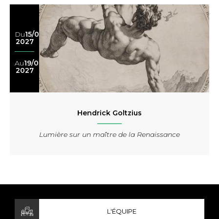
Du
15/05
2027
Au
19/09
2027
Hendrick Goltzius
Lumière sur un maître de la Renaissance
L'ÉQUIPE