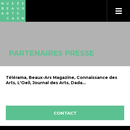
Aller
Panneau de gestion des cookies
M
U
S
É
E
au
B
E
A
U
X
contenu
A
R
T
S
principal
C
A
E
N
PARTENAIRES PRESSE
Télérama, Beaux-Ars Magazine, Connaissance des
Arts, L'Oeil, Journal des Arts, Dada...
CONTACT