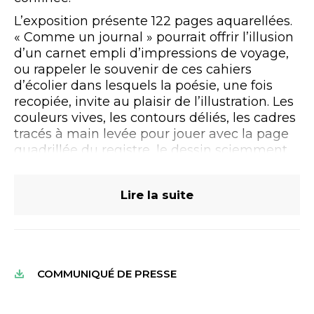
L’exposition présente 122 pages aquarellées.
« Comme un journal » pourrait offrir l’illusion
d’un carnet empli d’impressions de voyage,
ou rappeler le souvenir de ces cahiers
d’écolier dans lesquels la poésie, une fois
recopiée, invite au plaisir de l’illustration. Les
couleurs vives, les contours déliés, les cadres
tracés à main levée pour jouer avec la page
quadrillée du registre, le dessin sciemment
descriptif : tout est trompeur. Nulle
innocence chez Quoniam. La destruction de
Lire la suite
Palmyre, le massacre du Bataclan, le
cimetière de lunettes assemblé par les Nazis
disent la monstruosité des hommes et leur
recours permanent à l’amnésie. L’artiste
s’efforce de conjurer l’oubli. Puisque les
COMMUNIQUÉ DE PRESSE
cadastres existent, puisqu’il faut consigner,
tant les jours que les titres de propriétés,
alors consignons les guerres renaissantes, les