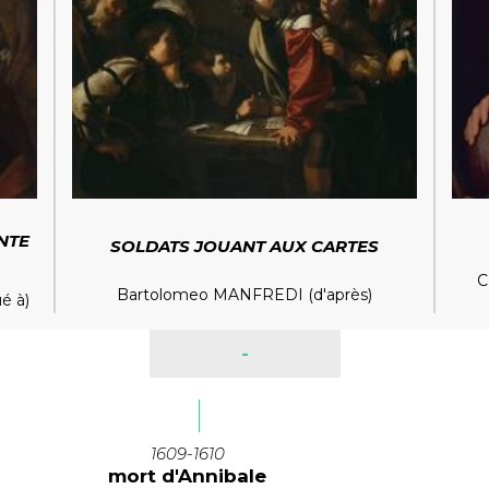
NTE
SOLDATS JOUANT AUX CARTES
C
Bartolomeo MANFREDI (d'après)
é à)
-
1609-1610
mort d'Annibale