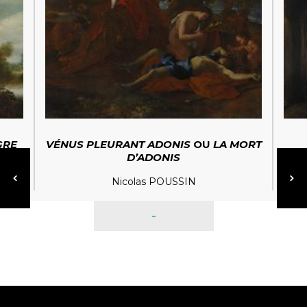
GRE
VÉNUS PLEURANT ADONIS
OU
LA MORT
D’ADONIS
Nicolas POUSSIN
-
Lou