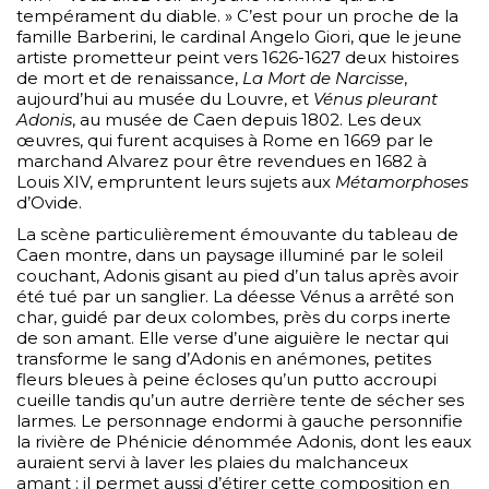
tempérament du diable. » C’est pour un proche de la
famille Barberini, le cardinal Angelo Giori, que le jeune
artiste prometteur peint vers 1626-1627 deux histoires
de mort et de renaissance,
La Mort de Narcisse
,
aujourd’hui au musée du Louvre, et
Vénus pleurant
Adonis
, au musée de Caen depuis 1802. Les deux
œuvres, qui furent acquises à Rome en 1669 par le
marchand Alvarez pour être revendues en 1682 à
Louis XIV, empruntent leurs sujets aux
Métamorphoses
d’Ovide.
La scène particulièrement émouvante du tableau de
Caen montre, dans un paysage illuminé par le soleil
couchant, Adonis gisant au pied d’un talus après avoir
été tué par un sanglier. La déesse Vénus a arrêté son
char, guidé par deux colombes, près du corps inerte
de son amant. Elle verse d’une aiguière le nectar qui
transforme le sang d’Adonis en anémones, petites
fleurs bleues à peine écloses qu’un putto accroupi
cueille tandis qu’un autre derrière tente de sécher ses
larmes. Le personnage endormi à gauche personnifie
la rivière de Phénicie dénommée Adonis, dont les eaux
auraient servi à laver les plaies du malchanceux
amant ; il permet aussi d’étirer cette composition en