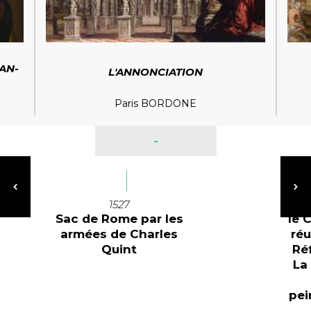
EAN-
L'ANNONCIATION
Paris BORDONE
-
1527
Sac de Rome par les
le 
armées de Charles
réu
Quint
Ré
La
pei