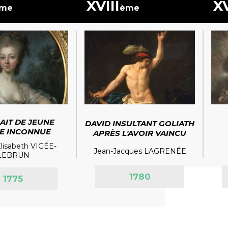
XVIII
XV
me
ème
AIT DE JEUNE
DAVID INSULTANT GOLIATH
E INCONNUE
APRÈS L'AVOIR VAINCU
lisabeth VIGÉE-
Jean-Jacques LAGRENÉE
LEBRUN
1780
1775