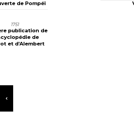
verte de Pompéi
1751
re publication de
ncyclopédie de
ot et d'Alembert