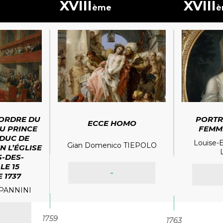
XVIII
XVIII
ème
è
’ORDRE DU
PORTR
ECCE HOMO
AU PRINCE
FEMM
 DUC DE
Louise-E
Gian Domenico TIEPOLO
N L’ÉGLISE
S-DES-
LE 15
-
 1737
 PANNINI
1759
1763