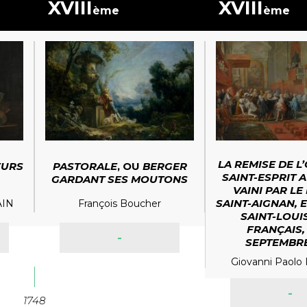
XVIII
XVIII
ème
ème
LA REMISE DE L
EURS
PASTORALE
, OU
BERGER
SAINT-ESPRIT 
GARDANT SES MOUTONS
VAINI PAR LE
SAINT-AIGNAN, E
AIN
François Boucher
SAINT-LOUI
FRANÇAIS, 
-
SEPTEMBRE
Giovanni Paolo
-
1748