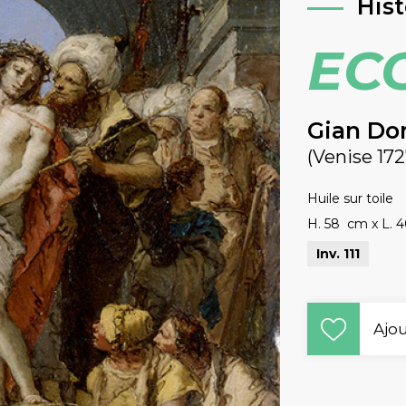
Hist
EC
Gian Do
(Venise 172
Huile sur toile
H. 58 cm
x
L. 
Inv. 111
Ajou